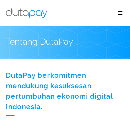
Tentang DutaPay
DutaPay berkomitmen
mendukung kesuksesan
pertumbuhan ekonomi digital
Indonesia.