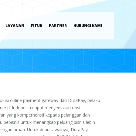
LAYANAN
FITUR
PARTNER
HUBUNGI KAMI
lusi online payment gateway dari DutaPay, pelaku
ce di Indonesia dapat menyediakan opsi
an yang komperhensif kepada pelanggan dan
pebisnis untuk menangkap peluang bisnis lebih
 dengan aman. Untuk debut awalnya, DutaPay