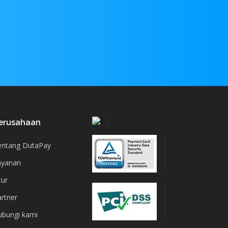
erusahaan
entang DutaPay
ayanan
tur
rtner
ubungi kami