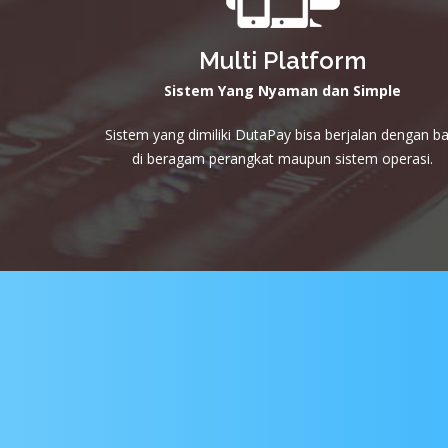
Multi Platform
Sistem Yang Nyaman dan Simple
Sistem yang dimiliki DutaPay bisa berjalan dengan ba
di beragam perangkat maupun sistem operasi.