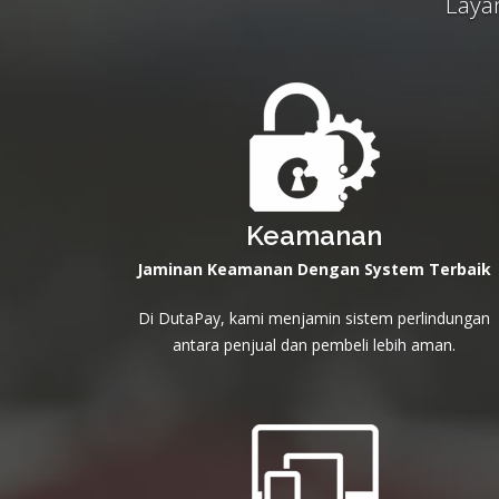
Laya
Keamanan
Jaminan Keamanan Dengan System Terbaik
Di DutaPay, kami menjamin sistem perlindungan
antara penjual dan pembeli lebih aman.