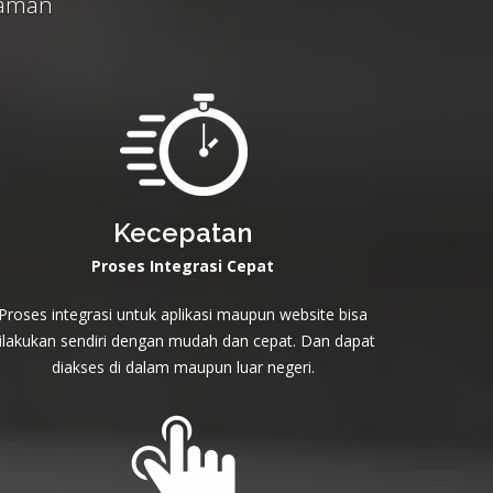
 aman
Kecepatan
Proses Integrasi Cepat
Proses integrasi untuk aplikasi maupun website bisa
ilakukan sendiri dengan mudah dan cepat. Dan dapat
diakses di dalam maupun luar negeri.